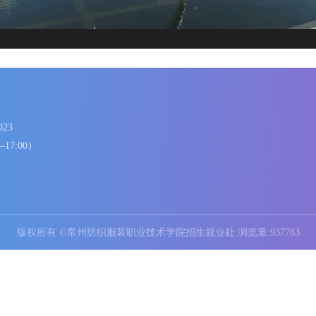
86336023
8:00—17:00）