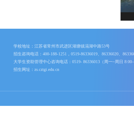
学校地址：江苏省常州市武进区湖塘镇滆湖中路53号
招生咨询电话：400-188-1251，0519-86336019、86336020、
大学生资助管理中心咨询电话：0519- 86336013（周一~周日 
招生网址：zs.cztgi.edu.cn