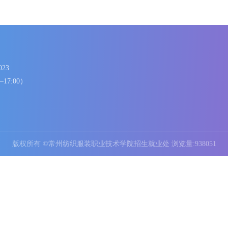
86336023
8:00—17:00）