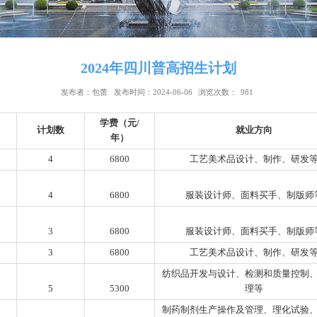
2024年四川普高招生计划
发布者：包蕾
发布时间：2024-06-06
浏览次数：
98
学费（元/
科类名称
计划数
就
年）
术(文)
4
6800
工艺美术品设
术(文)
4
6800
服装设计师、面
术(理)
3
6800
服装设计师、面