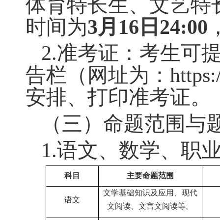
生加试
考生
14:00
开始
2025
年
3
月
22
日
文艺特长
文艺特长生
生加试
考生
14:00
开始
（二）
缴费
、
准
1.
缴费：
语文、
体育特长生、文艺
时间为
3
月
16
日
24:
2.
准考证：
考生