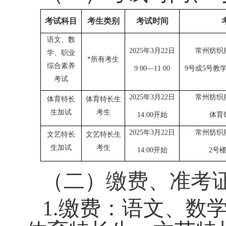
通过省教育考试
生
、
艺术类专业
考
三、校测考试
（一）考试时间
考试科目
考生类别
考试时间
语文、数
2025
年
3
月
22
日
学、职业
*
所有考生
综合素养
9:00—11:00
9
号
考试
2025
年
3
月
22
日
体育特长
体育特长生