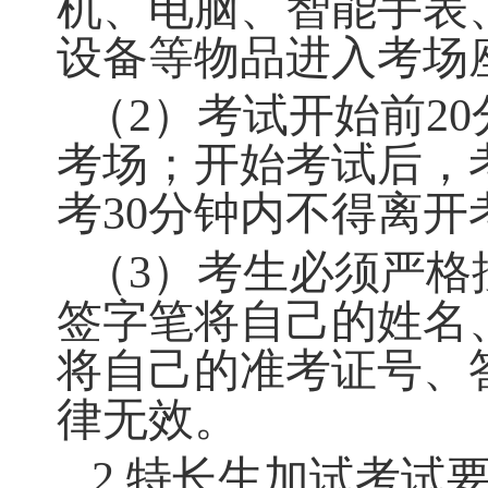
加试内容：
器乐
容、考试要求见
附
（四）考试要求
1.
语文、数学、
（
1
）考生须携
时身份证）进入考
2B
铅笔、尺子、
得携带任何书刊、