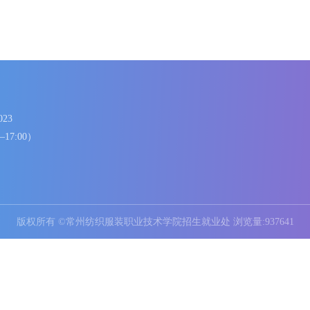
86336023
8:00—17:00）