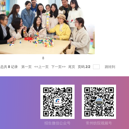
6
8
每页
4
记录
总共
8
记录
第一页
<<上一页
下一页>>
尾页
页码
2
/