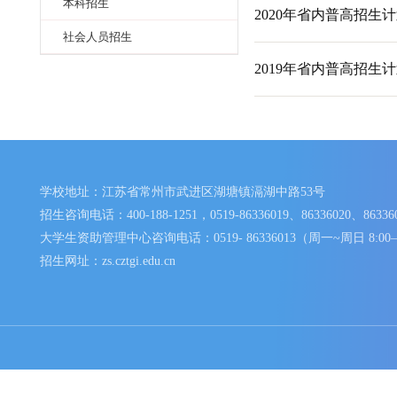
历年录取分数
2021年省内普
省外高考统招
本科招生
2020年省内普
社会人员招生
2019年省内普
学校地址：江苏省常州市武进区湖塘镇滆湖中路53号
招生咨询电话：400-188-1251，0519-86336019、86336020、
大学生资助管理中心咨询电话：0519- 86336013（周一~周日 
招生网址：zs.cztgi.edu.cn