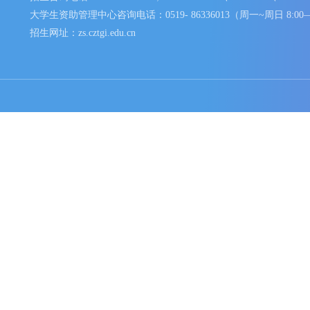
我的食堂
学校地址：江苏省常州市武进区湖塘镇滆湖中路53号
招生咨询电话：400-188-1251，0519-86336019、8633602
大学生资助管理中心咨询电话：0519- 86336013（周一~周日
招生网址：zs.cztgi.edu.cn