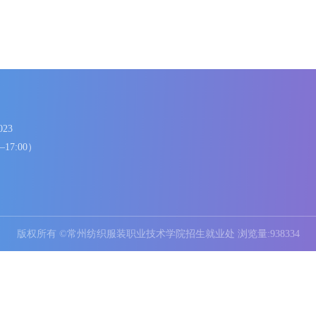
86336023
8:00—17:00）